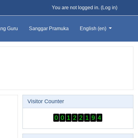
You are not logged in. (
Log in
)
ng Guru
Sanggar Pramuka
English ‎(en)‎
Skip Visitor Counter
Visitor Counter
0
0
1
2
2
1
9
4
Skip Online users