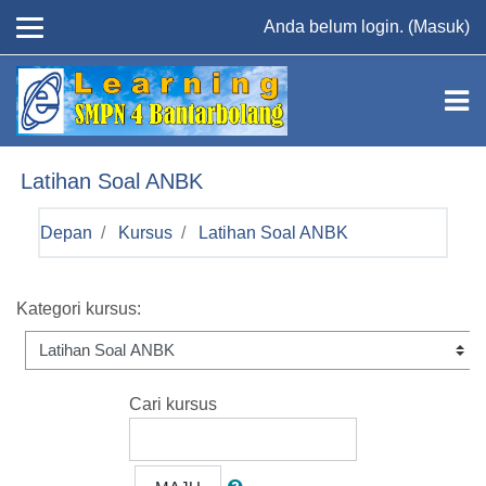
Loncat ke konten utama
Anda belum login. (
Masuk
)
Latihan Soal ANBK
Depan
Kursus
Latihan Soal ANBK
Kategori kursus:
Cari kursus